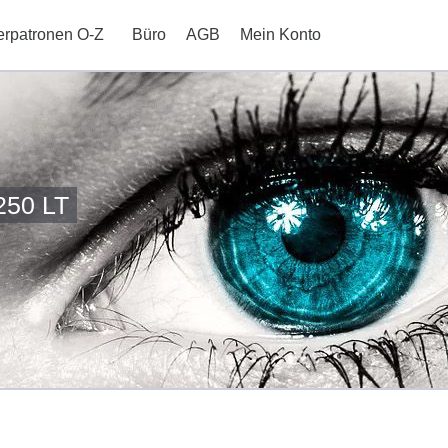
erpatronen O-Z
Büro
AGB
Mein Konto
250 LT