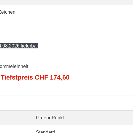
Zeichen
.08.2026 lieferbar
rommeleinheit
 Tiefstpreis CHF 174,60
GruenePunkt
Standard