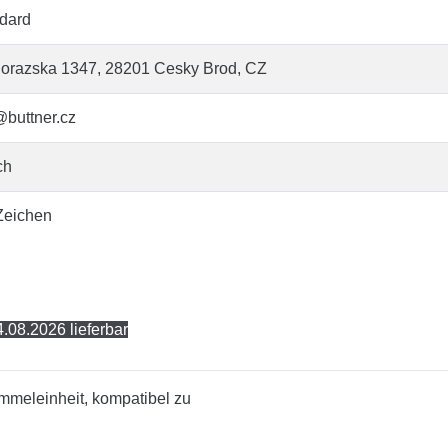
dard
orazska 1347, 28201 Cesky Brod, CZ
@buttner.cz
ch
Zeichen
.08.2026 lieferbar
mmeleinheit, kompatibel zu