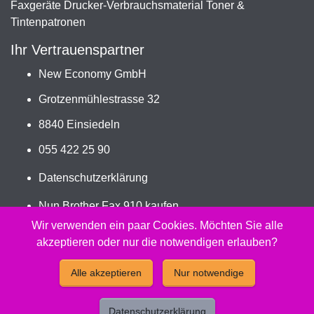
Faxgeräte Drucker-Verbrauchsmaterial Toner &
Tintenpatronen
Ihr Vertrauenspartner
New Economy GmbH
Grotzenmühlestrasse 32
8840 Einsiedeln
055 422 25 90
Datenschutzerklärung
Nun Brother Fax 910 kaufen
Jetzt PC-302RF bestellen
Wir verwenden ein paar Cookies. Möchten Sie alle
akzeptieren oder nur die notwendigen erlauben?
2026 - Peach Druckerpatronen Versand Jetzt günstig und
Alle akzeptieren
Nur notwendige
kompatibel kaufen.
Datenschutzerklärung