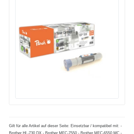
Gilt für alle Artikel auf dieser Seite: Einsetzbar / kompatibel mit: -
Brother HL-730 DX - Brother MFC-7550 - Brother MFC-6550 MC -