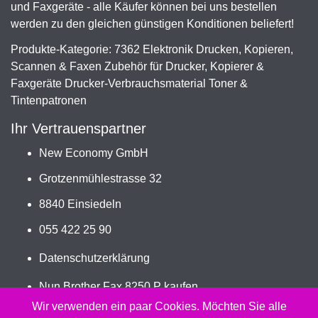
und Faxgeräte - alle Käufer können bei uns bestellen
werden zu den gleichen günstigen Konditionen beliefert!
Produkte-Kategorie: 7362 Elektronik Drucken, Kopieren,
Scannen & Faxen Zubehör für Drucker, Kopierer &
Faxgeräte Drucker-Verbrauchsmaterial Toner &
Tintenpatronen
Ihr Vertrauenspartner
New Economy GmbH
Grotzenmühlestrasse 32
8840 Einsiedeln
055 422 25 90
Datenschutzerklärung
Nun Brother Fax 8250 P kaufen
Jetzt TN-200, TN-300 bestellen
Wir verwenden ein paar Cookies. Möchten Sie alle