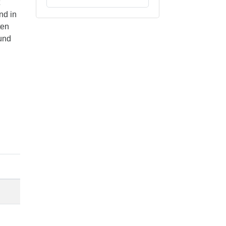
nd in
ten
 und