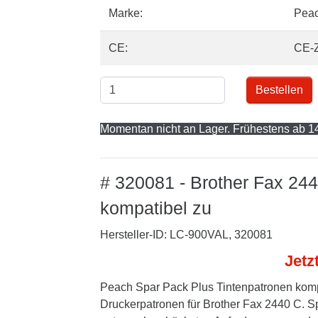
Marke:
Pea
CE:
CE-
Bestellen
Momentan nicht an Lager. Frühestens ab 14
# 320081 - Brother Fax 24
kompatibel zu
Hersteller-ID: LC-900VAL, 320081
Jetz
Peach Spar Pack Plus Tintenpatronen kompa
Druckerpatronen für Brother Fax 2440 C. Sp