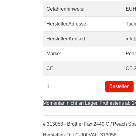
Gefahrenhinweis:
EUH
Hersteller Adresse:
Tuch
Hersteller Kontakt:
info
Marke:
Pea
CE:
CE-
Bestellen
Momentan nicht an Lager. Frühestens ab 14
# 313058 - Brother Fax 2440 C / Peach Spa
Hersteller-ID: LC-900VAL, 313058