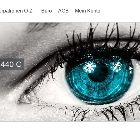
erpatronen O-Z
Büro
AGB
Mein Konto
2440 C