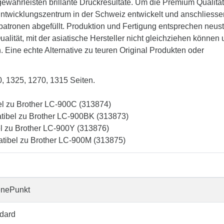
währleisten brillante Druckresultate. Um die Premium Qualität
 Entwicklungszentrum in der Schweiz entwickelt und anschliesse
patronen abgefüllt. Produktion und Fertigung entsprechen neus
lität, mit der asiatische Hersteller nicht gleichziehen können
. Eine echte Alternative zu teuren Original Produkten oder
0, 1325, 1270, 1315 Seiten.
el zu Brother LC-900C (313874)
tibel zu Brother LC-900BK (313873)
el zu Brother LC-900Y (313876)
tibel zu Brother LC-900M (313875)
enePunkt
dard