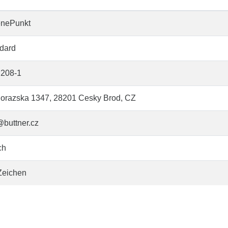
enePunkt
dard
208-1
orazska 1347, 28201 Cesky Brod, CZ
@buttner.cz
ch
Zeichen