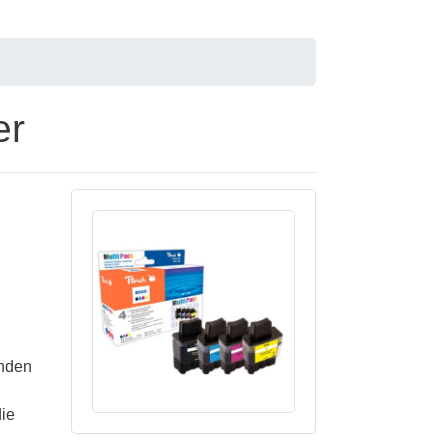
er
enden
die