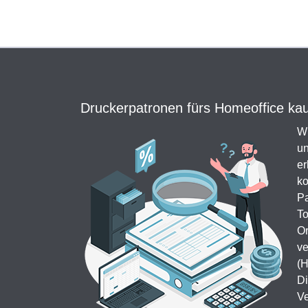
Druckerpatronen fürs Homeoffice kauf
Wi
un
er
ko
Pa
To
Or
ve
(H
Di
Ve