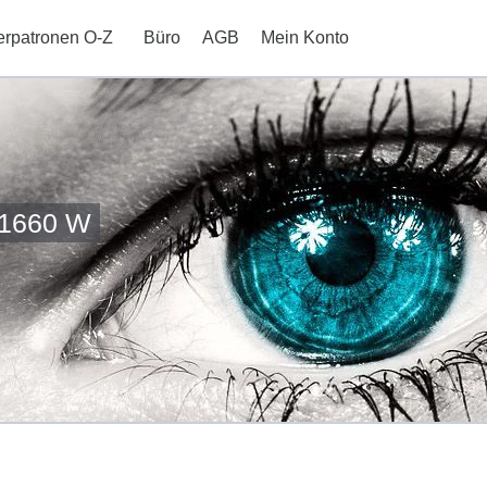
erpatronen O-Z
Büro
AGB
Mein Konto
 1660 W