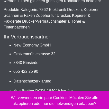
werden zu den gleichen günstigen Konditionen beliefert!
Produkte-Kategorie: 7362 Elektronik Drucken, Kopieren,
Scannen & Faxen Zubehör für Drucker, Kopierer &
Faxgeräte Drucker-Verbrauchsmaterial Toner &
Tintenpatronen
Ihr Vertrauenspartner
New Economy GmbH
Grotzenmühlestrasse 32
8840 Einsiedeln
055 422 25 90
Datenschutzerklärung
Nun Brother DCPL 1640 W kaufen
Jetzt TN-1150 bestellen
Wir verwenden ein paar Cookies. Möchten Sie alle
akzeptieren oder nur die notwendigen erlauben?