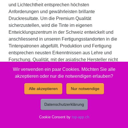
und Lichtechtheit entsprechen höchsten
Anforderungen und gewährleisten brillante
Druckresultate. Um die Premium Qualität
sicherzustellen, wird die Tinte im eigenen
Entwicklungszentrum in der Schweiz entwickelt und
anschliessend in unseren Fertigungsstandorten in die
Tintenpatronen abgefüllt. Produktion und Fertigung
entsprechen neusten Erkenntnissen aus Lehre und
Forschung. Qualität, mit der asiatische Hersteller nicht
gleichziehen können und dies zu immer noch sehr
Wir verwenden ein paar Cookies. Möchten Sie alle
attraktiven Preisen. Eine echte Alternative zu teuren
akzeptieren oder nur die notwendigen erlauben?
Original Produkten oder Billigsttinten.
Alle akzeptieren
Nur notwendige
Füllmenge: 7.6 ml. Reicht für: 840 Seiten.
Gut zu wissen
Datenschutzerklärung
Cookie Consent by
top-app.ch
Entsorgung:
GruenePunkt