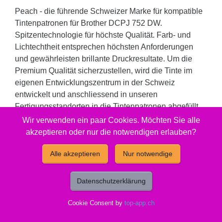
Peach - die führende Schweizer Marke für kompatible
Tintenpatronen für Brother DCPJ 752 DW.
Spitzentechnologie für höchste Qualität. Farb- und
Lichtechtheit entsprechen höchsten Anforderungen
und gewährleisten brillante Druckresultate. Um die
Premium Qualität sicherzustellen, wird die Tinte im
eigenen Entwicklungszentrum in der Schweiz
entwickelt und anschliessend in unseren
Fertigungsstandorten in die Tintenpatronen abgefüllt.
Produktion und Fertigung entsprechen neusten
Wir verwenden ein paar Cookies. Möchten Sie alle
Erkenntnissen aus Lehre und Forschung. Qualität, mit
akzeptieren oder nur die notwendigen erlauben?
der asiatische Hersteller nicht gleichziehen können
und dies zu immer noch sehr attraktiven Preisen. Eine
Alle akzeptieren
Nur notwendige
echte Alternative zu teuren Original Produkten oder
Billigsttinten.
Datenschutzerklärung
Füllmenge: 19 ml. Reicht für: 820 Seiten.
Cookie Consent by
top-app.ch
Gut zu wissen