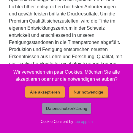
Lichtechtheit entsprechen höchsten Anforderungen
und gewährleisten brillante Druckresultate. Um die
Premium Qualität sicherzustellen, wird die Tinte im
eigenen Entwicklungszentrum in der Schweiz
entwickelt und anschliessend in unseren
Fertigungsstandorten in die Tintenpatronen abgefüllt.
Produktion und Fertigung entsprechen neusten
Erkenntnissen aus Lehre und Forschung. Qualität, mit
der asiatische Hersteller nicht gleichziehen können
und dies zu immer noch sehr attraktiven Preisen. Eine
Wir verwenden ein paar Cookies. Möchten Sie alle
echte Alternative zu teuren Original Produkten oder
akzeptieren oder nur die notwendigen erlauben?
Billigsttinten.
Alle akzeptieren
Nur notwendige
Füllmenge: 19 ml. Reicht für: 820 Seiten.
Datenschutzerklärung
Gut zu wissen
Cookie Consent by
top-app.ch
Entsorgung:
GruenePunkt