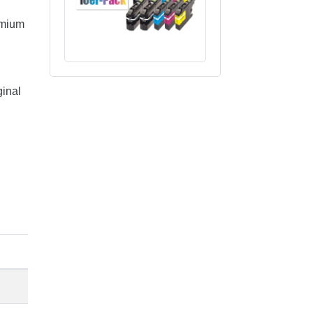
emium
ginal