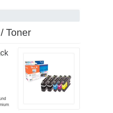
/ Toner
ack
 und
emium