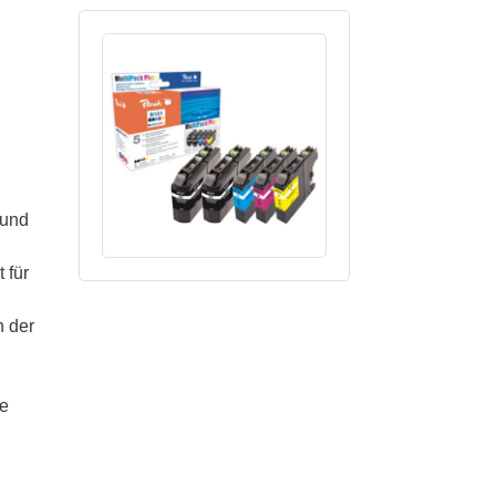
 und
 für
n der
te