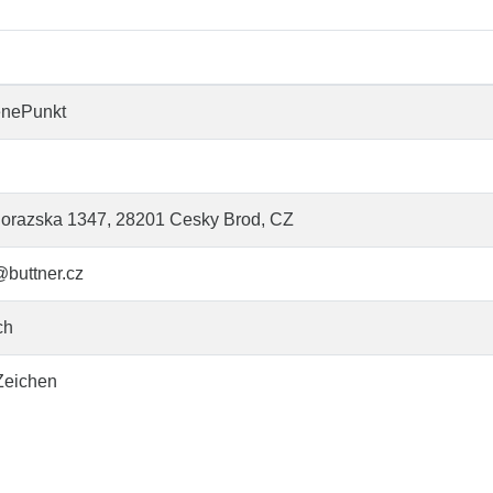
enePunkt
orazska 1347, 28201 Cesky Brod, CZ
@buttner.cz
ch
Zeichen