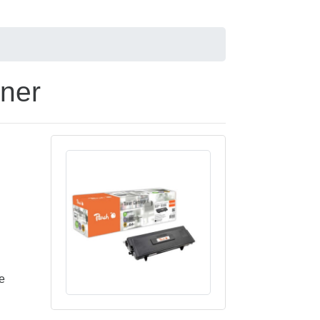
oner
e