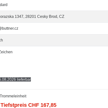
dard
orazska 1347, 28201 Cesky Brod, CZ
@buttner.cz
ch
Zeichen
.08.2026 lieferbar
 Trommeleinheit
 Tiefstpreis CHF 167,85