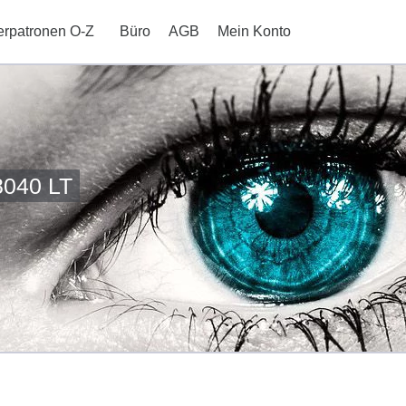
erpatronen O-Z
Büro
AGB
Mein Konto
8040 LT