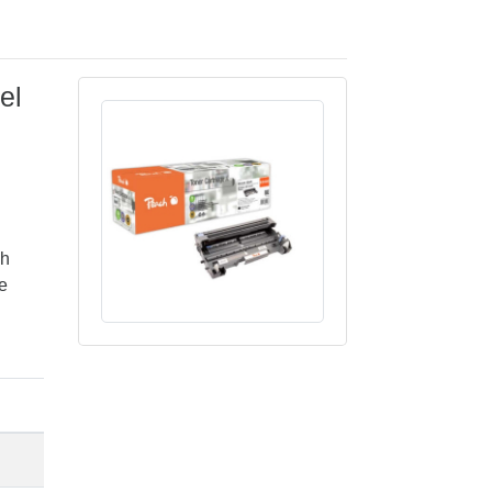
el
ch
e