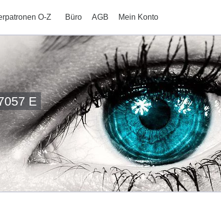
erpatronen O-Z
Büro
AGB
Mein Konto
7057 E