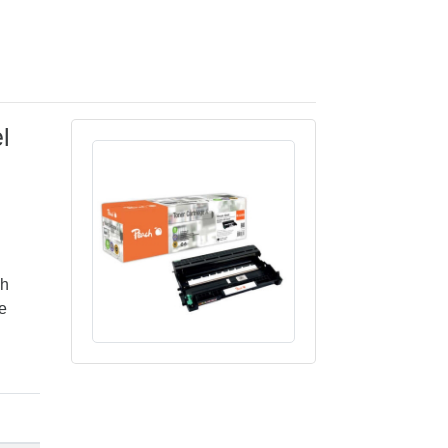
l
ch
e