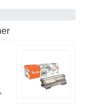
ner
e