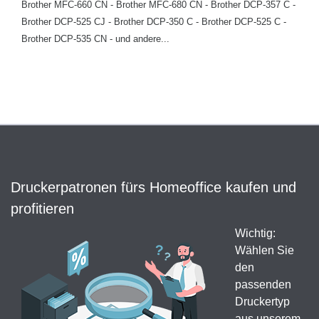
Brother MFC-660 CN - Brother MFC-680 CN - Brother DCP-357 C -
Brother DCP-525 CJ - Brother DCP-350 C - Brother DCP-525 C -
Brother DCP-535 CN - und andere...
Druckerpatronen fürs Homeoffice kaufen und
profitieren
Wichtig:
Wählen Sie
den
passenden
Druckertyp
aus unserem