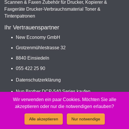
Scannen & Faxen Zubehör für Drucker, Kopierer &
Faxgeräte Drucker-Verbrauchsmaterial Toner &
Tintenpatronen
Ihr Vertrauenspartner
New Economy GmbH
Grotzenmühlestrasse 32
8840 Einsiedeln
055 422 25 90
Datenschutzerklärung
Nun Brother DCP-540 Series kaufen
Jetzt LC-970/LC-1000VALBP bestellen
Wir verwenden ein paar Cookies. Möchten Sie alle
akzeptieren oder nur die notwendigen erlauben?
2026 - Peach Druckerpatronen Versand Jetzt günstig und
Alle akzeptieren
Nur notwendige
kompatibel kaufen.