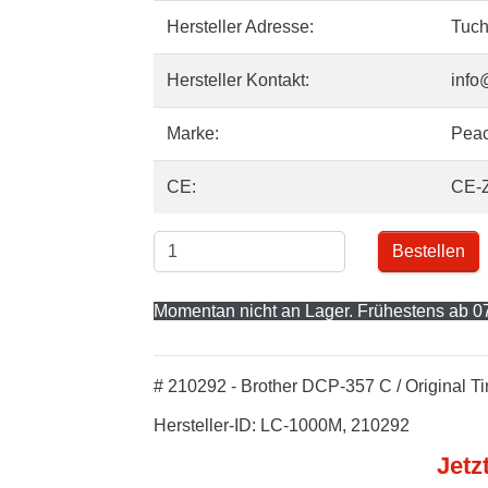
Hersteller Adresse:
Tuch
Hersteller Kontakt:
info
Marke:
Pea
CE:
CE-
Bestellen
Momentan nicht an Lager. Frühestens ab 07
# 210292 - Brother DCP-357 C / Original T
Hersteller-ID: LC-1000M, 210292
Jetz