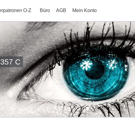
erpatronen O-Z
Büro
AGB
Mein Konto
-357 C