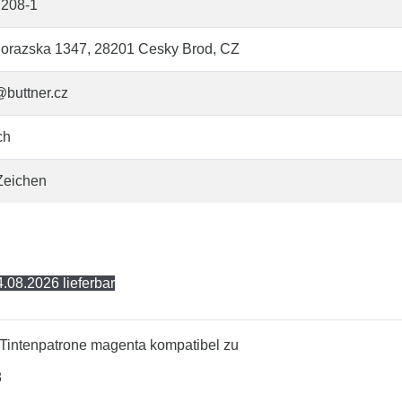
208-1
orazska 1347, 28201 Cesky Brod, CZ
@buttner.cz
ch
Zeichen
.08.2026 lieferbar
Tintenpatrone magenta kompatibel zu
8