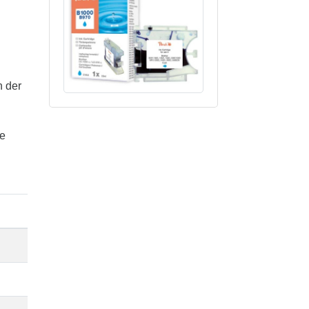
n der
te