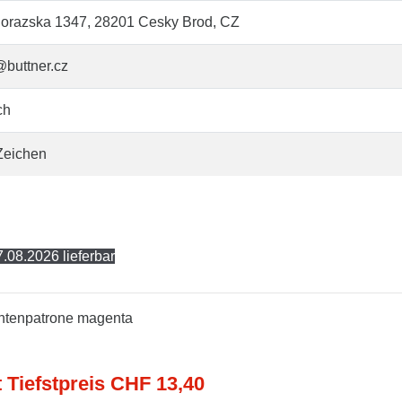
orazska 1347, 28201 Cesky Brod, CZ
@buttner.cz
ch
Zeichen
.08.2026 lieferbar
intenpatrone magenta
t Tiefstpreis CHF 13,40