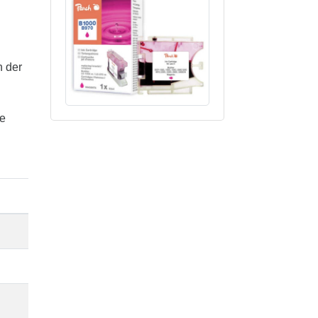
n der
te