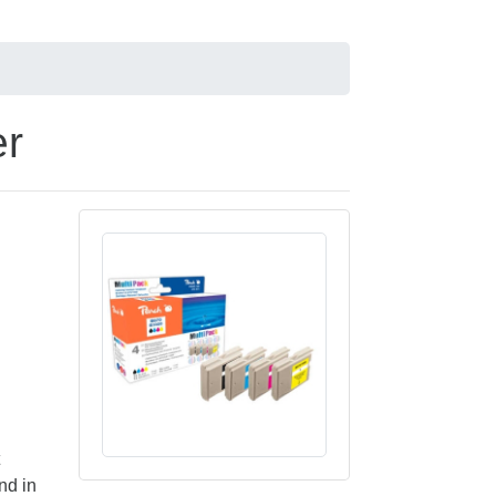
er
nd in