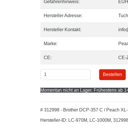
Gefahrenhinweis:
EUH
Hersteller Adresse:
Tuch
Hersteller Kontakt:
info
Marke:
Pea
CE:
CE-
Bestellen
Momentan nicht an Lager. Frühestens ab 14
# 312998 - Brother DCP-357 C / Peach XL-
Hersteller-ID: LC-970M, LC-1000M, 31299