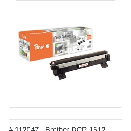
# 112047 - Brother DCP-1612