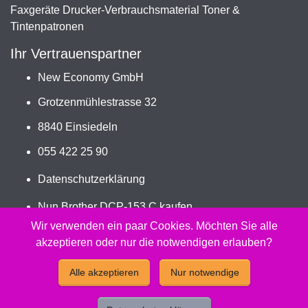
Faxgeräte Drucker-Verbrauchsmaterial Toner &
Tintenpatronen
Ihr Vertrauenspartner
New Economy GmbH
Grotzenmühlestrasse 32
8840 Einsiedeln
055 422 25 90
Datenschutzerklärung
Nun Brother DCP-153 C kaufen
Jetzt LC-970/LC-1000VALBP bestellen
Wir verwenden ein paar Cookies. Möchten Sie alle
akzeptieren oder nur die notwendigen erlauben?
2026 - Peach Druckerpatronen Versand Jetzt günstig und
Alle akzeptieren
Nur notwendige
kompatibel kaufen.