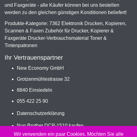
und Faxgeräte - alle Käufer können bei uns bestellen
werden zu den gleichen günstigen Konditionen beliefert!
Produkte-Kategorie: 7362 Elektronik Drucken, Kopieren,
Scannen & Faxen Zubehör für Drucker, Kopierer &
Faxgeräte Drucker-Verbrauchsmaterial Toner &
Tintenpatronen
Ihr Vertrauenspartner
New Economy GmbH
Grotzenmühlestrasse 32
8840 Einsiedeln
055 422 25 90
Datenschutzerklärung
Nun Brother DCP-1510 kaufen
Jetzt TN-1030, TN-1050 bestellen
Wir verwenden ein paar Cookies. Möchten Sie alle