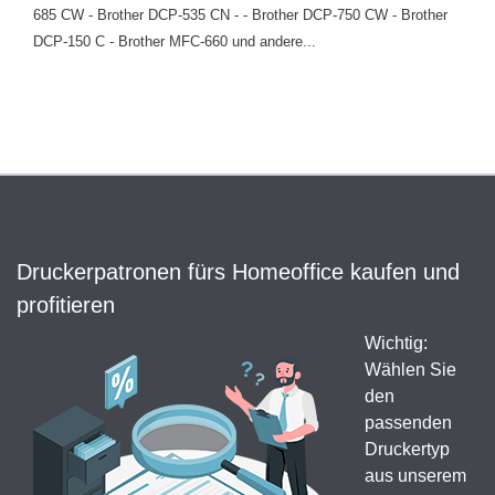
685 CW - Brother DCP-535 CN - - Brother DCP-750 CW - Brother
DCP-150 C - Brother MFC-660 und andere...
Druckerpatronen fürs Homeoffice kaufen und
profitieren
Wichtig:
Wählen Sie
den
passenden
Druckertyp
aus unserem