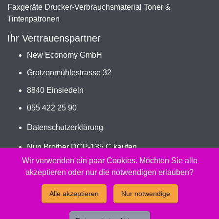
Faxgeräte Drucker-Verbrauchsmaterial Toner &
Tintenpatronen
Ihr Vertrauenspartner
New Economy GmbH
Grotzenmühlestrasse 32
8840 Einsiedeln
055 422 25 90
Datenschutzerklärung
Nun Brother DCP-135 C kaufen
Jetzt LC-970/LC-1000VALBP bestellen
Wir verwenden ein paar Cookies. Möchten Sie alle
akzeptieren oder nur die notwendigen erlauben?
2026 - Peach Druckerpatronen Versand Jetzt günstig und
Alle akzeptieren
Nur notwendige
kompatibel kaufen.